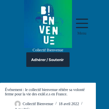
Passer
au
contenu
Menu
Collectif Bienvenue
Adhérer / Soutenir
Événement : le collectif bienvenue réitère sa volonté
ferme pour la vie des exilé.e.s en France.
Collectif Bienvenue
18 avril 2022