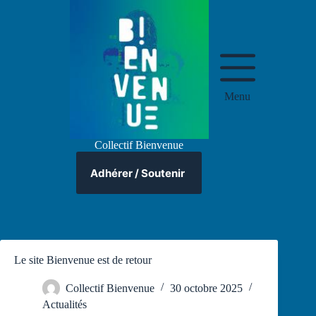
Passer
au
contenu
Menu
Collectif Bienvenue
Adhérer / Soutenir
Le site Bienvenue est de retour
Collectif Bienvenue
30 octobre 2025
Actualités